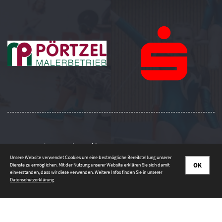
Impressum
|
Datenschutzerklärung
Unsere Website verwendet Cookies um eine bestmögliche Bereitstellung unserer
OK
Dienste zu ermöglichen. Mit der Nutzung unserer Website erklären Sie sich damit
einverstanden, dass wir diese verwenden. Weitere Infos finden Sie in unserer
Datenschutzerklärung
.