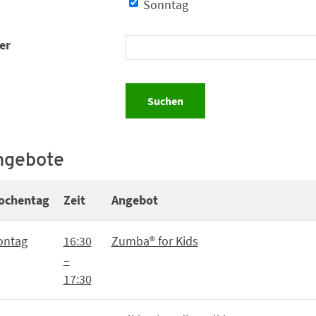
Sonntag
er
ngebote
ochentag
Zeit
Angebot
ontag
16:30
Zumba® for Kids
–
17:30