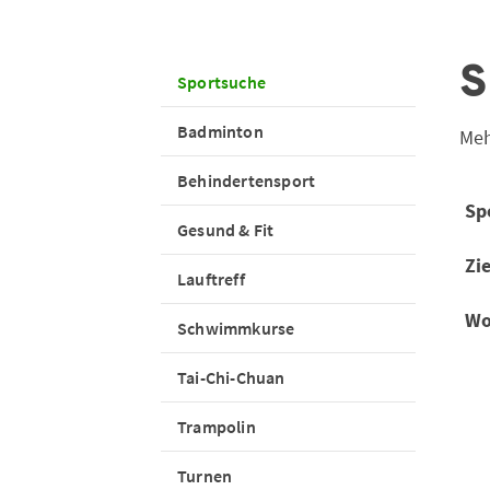
S
Sportsuche
Badminton
Meh
Behindertensport
Sp
Gesund & Fit
Zi
Lauftreff
Wo
Schwimmkurse
Tai-Chi-Chuan
Trampolin
Turnen