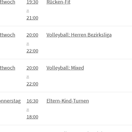
ttwoch
19:30
Rücken-Fit
–
21:00
ttwoch
20:00
Volleyball: Herren Bezirksliga
–
22:00
ttwoch
20:00
Volleyball: Mixed
–
22:00
nnerstag
16:30
Eltern-Kind-Turnen
–
18:00