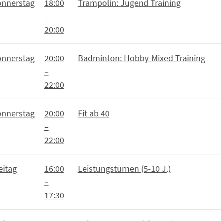
nnerstag
18:00
Trampolin: Jugend Training
–
20:00
nnerstag
20:00
Badminton: Hobby-Mixed Training
–
22:00
nnerstag
20:00
Fit ab 40
–
22:00
eitag
16:00
Leistungsturnen (5-10 J.)
–
17:30