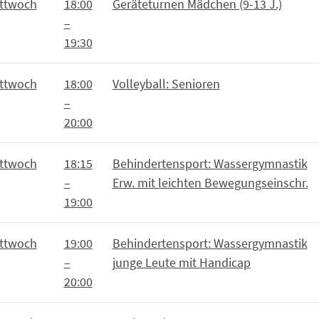
ttwoch
18:00
Geräteturnen Mädchen (9-13 J.)
–
19:30
ttwoch
18:00
Volleyball: Senioren
–
20:00
ttwoch
18:15
Behindertensport: Wassergymnastik
–
Erw. mit leichten Bewegungseinschr.
19:00
ttwoch
19:00
Behindertensport: Wassergymnastik
–
junge Leute mit Handicap
20:00