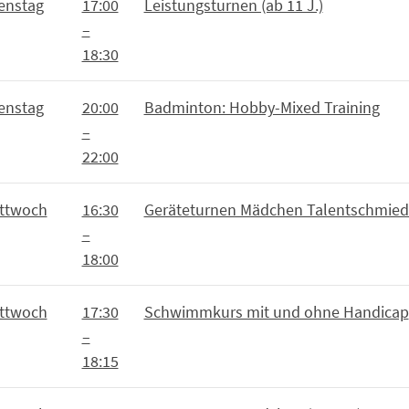
enstag
17:00
Leistungsturnen (ab 11 J.)
–
18:30
enstag
20:00
Badminton: Hobby-Mixed Training
–
22:00
ttwoch
16:30
Geräteturnen Mädchen Talentschmied
–
18:00
ttwoch
17:30
Schwimmkurs mit und ohne Handicap
–
18:15