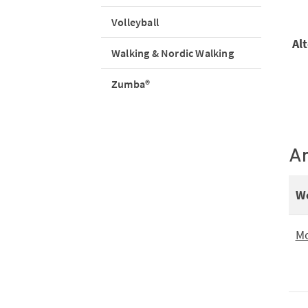
Volleyball
Alt
Walking & Nordic Walking
Zumba®
A
W
M