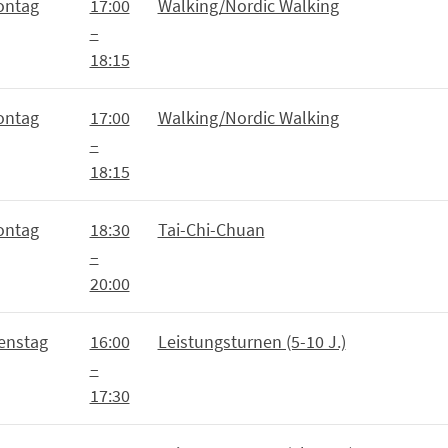
ontag
17:00
Walking/Nordic Walking
–
18:15
ontag
17:00
Walking/Nordic Walking
–
18:15
ontag
18:30
Tai-Chi-Chuan
–
20:00
enstag
16:00
Leistungsturnen (5-10 J.)
–
17:30