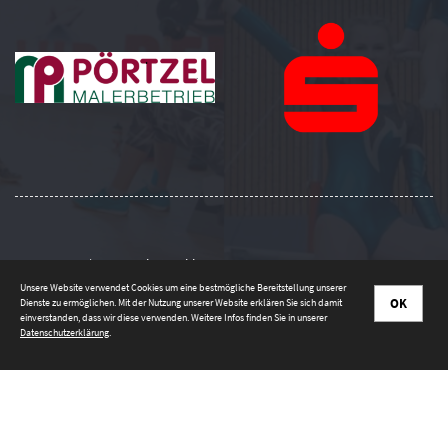
Impressum
|
Datenschutzerklärung
Unsere Website verwendet Cookies um eine bestmögliche Bereitstellung unserer
OK
Dienste zu ermöglichen. Mit der Nutzung unserer Website erklären Sie sich damit
einverstanden, dass wir diese verwenden. Weitere Infos finden Sie in unserer
Datenschutzerklärung
.