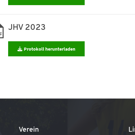
JHV 2023
F
Protokoll herunterladen
Verein
L